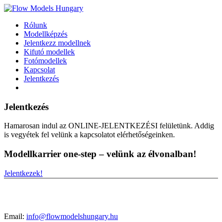
Rólunk
Modellképzés
Jelentkezz modellnek
Kifutó modellek
Fotómodellek
Kapcsolat
Jelentkezés
Jelentkezés
Hamarosan indul az ONLINE-JELENTKEZÉSI felületünk. Addig
is vegyétek fel velünk a kapcsolatot elérhetőségeinken.
Modellkarrier one-step – velünk az élvonalban!
Jelentkezek!
Email:
info@flowmodelshungary.hu